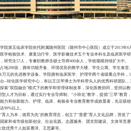
学院第五临床学院依托附属随州医院（随州市中心医院）成立于2013年
、医学检验技术、康复治疗学、医学影像技术五
个专业本科生及临床医学
人，研究生57人
，专兼职教师含硕士导师400余人，学校规模持续扩大中。
占地200亩，拥有功能齐备、环境优良的教学大楼、学生公寓、学生食
0余万元的先进教学设备。学院拥有临床医学、护理学两个省级重点学科，1个
台--转化医学研究中心，有以王汉琴博士为学科带头人的优秀科研团队
探索“双院融合”模式下的教学和管理体制改革，深化医教协同，坚持以
用型人才为目标，通过实行专业导师制、“小班化”教学，提倡“三早”教
研能力和创新能力。护理、临床、检验各专业教育教学成效显著，先后获
达90%以上。
“育人为本，德育为先”的教育理念，创立了“普爱”育人文化品牌，营造
国家和省市级创新创业、社会实践、志愿服务、团支部建设、文体等竞赛
大批优秀个人如富雁泽、王思豪等。