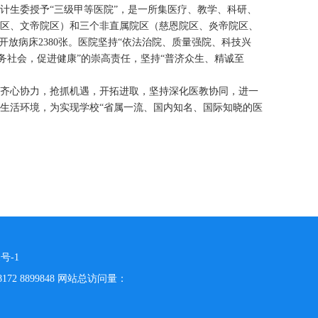
卫生计生委授予“三级甲等医院”，是一所集医疗、教学、科研、
院区、文帝院区）和三个非直属院区（慈恩院区、炎帝院区、
元，开放病床2380张。医院坚持“依法治院、质量强院、科技兴
务社会，促进健康”的崇高责任，坚持“普济众生、精诚至
生齐心协力，抢抓机遇，开拓进取，坚持深化医教协同，进一
生活环境，为实现学校“省属一流、国内知名、国际知晓的医
1号-1
2 8899848 网站总访问量：