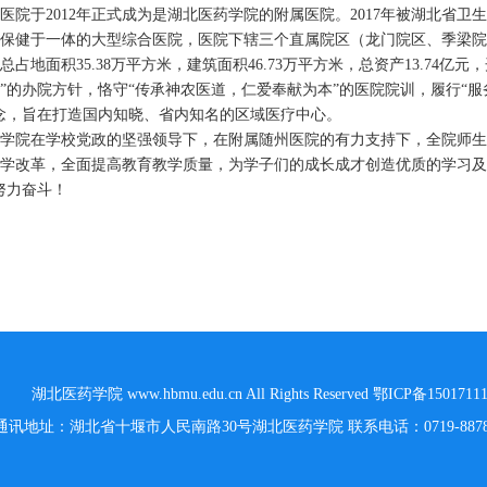
医院于2012年正式成为是湖北医药学院的附属医院。2017年被湖北省
、保健于一体的大型综合医院，医院下辖三个直属院区（龙门院区、季梁
总占地面积35.38万平方米，建筑面积46.73万平方米，总资产13.74亿
”的办院方针，恪守“传承神农医道，仁爱奉献为本”的医院院训，履行“服
念，旨在打造国内知晓、省内知名的区域医疗中心。
床学院在学校党政的坚强领导下，在附属随州医院的有力支持下，全院师
学改革，全面提高教育教学质量，为学子们的成长成才创造优质的学习及
努力奋斗！
湖北医药学院 www.hbmu.edu.cn All Rights Reserved 鄂ICP备1501711
 通讯地址：湖北省十堰市人民南路30号湖北医药学院 联系电话：0719-887817